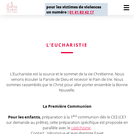
pour les victimes de violences
un numéro :
01 41 83 42 17
L’EUCHARISTIE
L’Eucharistie est la source et le sommet de la vie Chrétienne. Nous
venons écouter la Parole de Dieu et recevoir le Pain de Vie. Nous
sommes rassemblés par le Christ pour aller porter ensemble la Bonne
Nouvelle.
La Première Communion
ère
Pour les enfants,
préparation à la 1
communion dès le CE2 (CE1
sur demande au prêtre), cette préparation spécifique est proposée en
parallèle avec le
catéchisme
.
Contact : Véronique et Jean-Baptiste Fayet