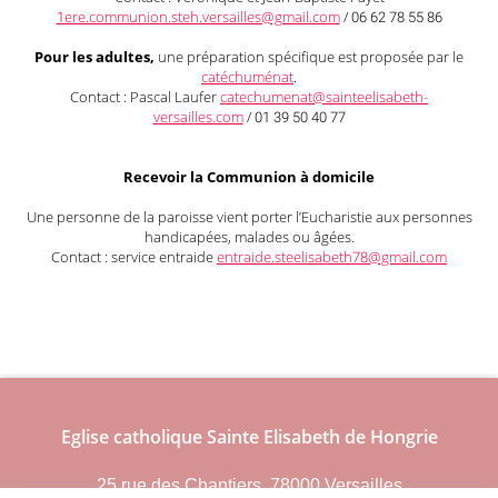
1ere.communion.steh.versailles@gmail.com
/ 06 62 78 55 86
Pour les adultes,
une préparation spécifique est proposée par le
catéchuménat
.
Contact : Pascal Laufer
catechumenat@sainteelisabeth-
versailles.com
/ 01 39 50 40 77
Recevoir la Communion à domicile
Une personne de la paroisse vient porter l’Eucharistie aux personnes
handicapées, malades ou âgées.
Contact : service entraide
entraide.steelisabeth78@gmail.com
Eglise catholique Sainte Elisabeth de Hongrie
25 rue des Chantiers, 78000 Versailles