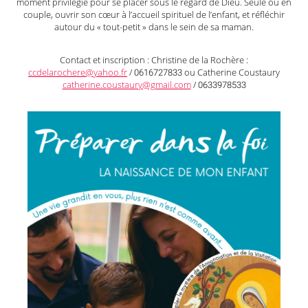
moment privilégié pour se placer sous le regard de Dieu. Seule ou en
couple, ouvrir son cœur à l’accueil spirituel de l’enfant, et réfléchir
autour du « tout-petit » dans le sein de sa maman.
Contact et inscription : Christine de la Rochère :
ccdelarochere@yahoo.fr
/ 0616727833 ou Catherine Coustaury
catherine.coustaury@gmail.com
/ 0633978533